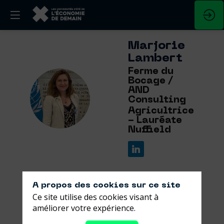
Marjorie
Lambert
Ferme du
Bocage /
AND
ML
Consulting
Agricultrice
- Lauréate
Nuffield
A propos des cookies sur ce site
Ce site utilise des cookies visant à
Ses
améliorer votre expérience.
sessions