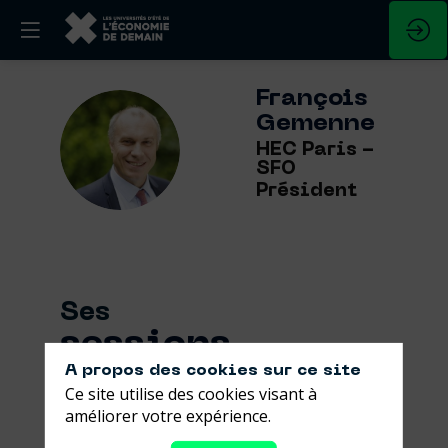
François
Gemenne
FG
HEC Paris -
SFO
Président
Ses
sessions
A propos des cookies sur ce site
Retrouvez la liste de toutes les sessions
Ce site utilise des cookies visant à
présentées par ce speaker pour ne
améliorer votre expérience.
manquer aucune de ses interventions.