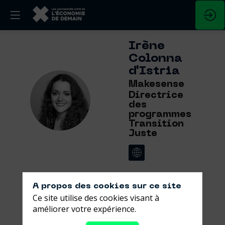
Irène
Colonna
d'Istria
Makesense
ICD
Directrice
des
programmes
Transition
Juste
A propos des cookies sur ce site
Ce site utilise des cookies visant à
Ses
améliorer votre expérience.
sessions