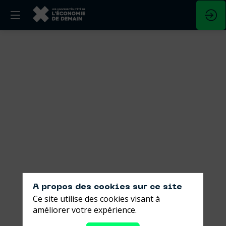
Développer
une
entreprise
juste
pour
des
territoires
A propos des cookies sur ce site
Ce site utilise des cookies visant à
inclusifs
améliorer votre expérience.