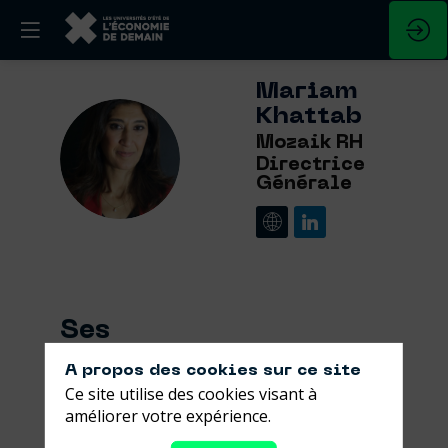
Mariam
Khattab
Mozaik RH
MK
Directrice
Générale
Ses
sessions
A propos des cookies sur ce site
Ce site utilise des cookies visant à
Retrouvez la liste de toutes les sessions
améliorer votre expérience.
présentées par ce speaker pour ne