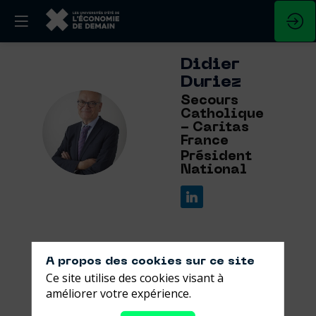
Didier
Duriez
Secours
Catholique
DD
- Caritas
France
Président
National
A propos des cookies sur ce site
Ses
Ce site utilise des cookies visant à
sessions
améliorer votre expérience.